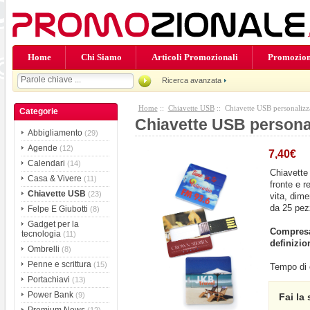
Home
Chi Siamo
Articoli Promozionali
Promozion
Ricerca avanzata
Home
::
Chiavette USB
:: Chiavette USB personaliz
Categorie
Chiavette USB persona
Abbigliamento
(29)
Agende
(12)
7,40€
Calendari
(14)
Chiavette
Casa & Vivere
(11)
fronte e r
Chiavette USB
(23)
vita, dim
da 25 pez
Felpe E Giubotti
(8)
Gadget per la
Compresa
tecnologia
(11)
definizio
Ombrelli
(8)
Penne e scrittura
(15)
Tempo di 
Portachiavi
(13)
Power Bank
(9)
Fai la 