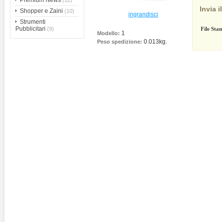
Premium News
(12)
Invia i
Shopper e Zaini
(10)
ingrandisci
Strumenti
Pubblicitari
(9)
File Sta
1
Modello:
0.013kg.
Peso spedizione: