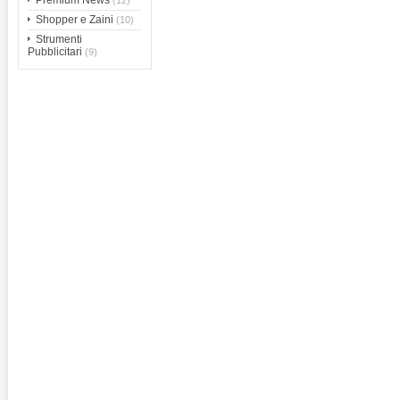
Premium News
(12)
Shopper e Zaini
(10)
Strumenti
Pubblicitari
(9)