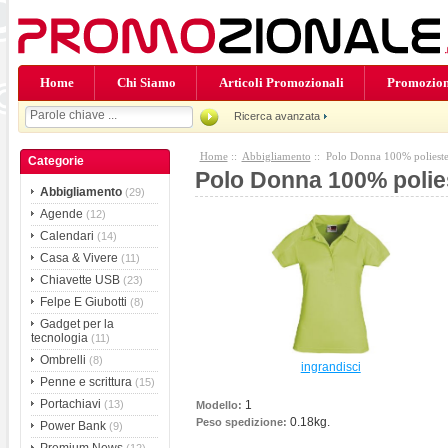
Home
Chi Siamo
Articoli Promozionali
Promozion
Ricerca avanzata
Home
::
Abbigliamento
:: Polo Donna 100% polies
Categorie
Polo Donna 100% poli
Abbigliamento
(29)
Agende
(12)
Calendari
(14)
Casa & Vivere
(11)
Chiavette USB
(23)
Felpe E Giubotti
(8)
Gadget per la
tecnologia
(11)
Ombrelli
(8)
ingrandisci
Penne e scrittura
(15)
Portachiavi
1
(13)
Modello:
0.18kg.
Peso spedizione:
Power Bank
(9)