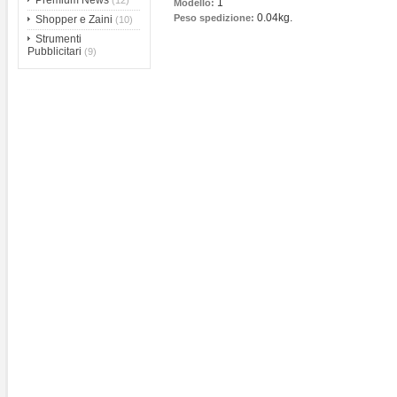
Premium News
(12)
1
Modello:
0.04kg.
Peso spedizione:
Shopper e Zaini
(10)
Strumenti
Pubblicitari
(9)