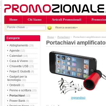
Home
Chi Siamo
Articoli Promozionali
Promozion
Ricerca avanzata
Home
::
Portachiavi
:: Portachiavi amplificatore m
Categorie
Portachiavi amplifica
Abbigliamento
(29)
Agende
(12)
Calendari
(14)
Casa & Vivere
(11)
Chiavette USB
(23)
Felpe E Giubotti
(8)
Gadget per la
tecnologia
(11)
Ombrelli
(8)
Penne e scrittura
(15)
Portachiavi
(13)
ingrandisci
Power Bank
(9)