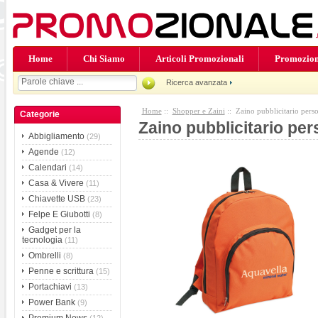
Home
Chi Siamo
Articoli Promozionali
Promozion
Ricerca avanzata
Home
::
Shopper e Zaini
:: Zaino pubblicitario perso
Categorie
Zaino pubblicitario per
Abbigliamento
(29)
Agende
(12)
Calendari
(14)
Casa & Vivere
(11)
Chiavette USB
(23)
Felpe E Giubotti
(8)
Gadget per la
tecnologia
(11)
Ombrelli
(8)
Penne e scrittura
(15)
Portachiavi
(13)
Power Bank
(9)